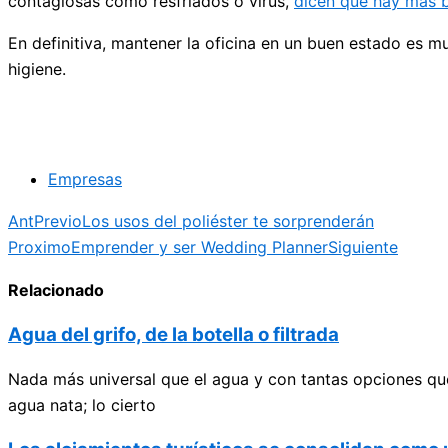
contagiosas como resfriados o virus,
dicen que hay más b
En definitiva, mantener la oficina en un buen estado es m
higiene.
Empresas
Ant
Previo
Los usos del poliéster te sorprenderán
Proximo
Emprender y ser Wedding Planner
Siguiente
Relacionado
Agua del grifo, de la botella o filtrada
Nada más universal que el agua y con tantas opciones que
agua nata; lo cierto