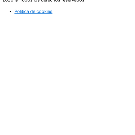
Politica de cookies
Politica de privacidad
Asesoramiento
Consejos
Servicios
Empresas
Asesoramiento
Consejos
Servicios
Empresas
Asesoramiento