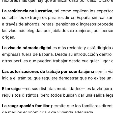
factores más que hay que analizar caso por caso. Dicho e
La residencia no lucrativa
, tal como explican los expert
solicitar los extranjeros para residir en España sin real
a través de ahorros, rentas, pensiones o ingresos proced
las vías más elegidas por jubilados extranjeros, por pers
origen.
La visa de nómada digital
es más reciente y está dirigida
empresas fuera de España. Desde su introducción dentro 
otros perfiles que pueden trabajar desde cualquier lugar 
Las autorizaciones de trabajo por cuenta ajena
son la ví
inicia el trámite, que requiere demostrar que no existe u
El arraigo
—en sus distintas modalidades— es la vía para qu
requisitos distintos, pero todos buscan dar una salida leg
La reagrupación familiar
permite que los familiares direc
de medios económicos y de vivienda adecuada.