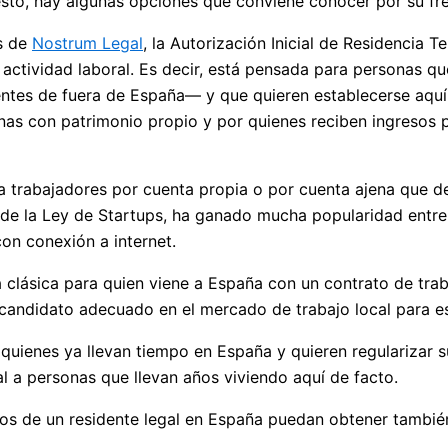
sto, hay algunas opciones que conviene conocer por su fre
os de
Nostrum Legal
, la Autorización Inicial de Residencia
izar actividad laboral. Es decir, está pensada para persona
entes de fuera de España— y que quieren establecerse aquí 
onas con patrimonio propio y por quienes reciben ingresos 
 a trabajadores por cuenta propia o por cuenta ajena que d
de la Ley de Startups, ha ganado mucha popularidad entre 
con conexión a internet.
a clásica para quien viene a España con un contrato de tr
n candidato adecuado en el mercado de trabajo local para e
ienes ya llevan tiempo en España y quieren regularizar su si
al a personas que llevan años viviendo aquí de facto.
tos de un residente legal en España puedan obtener también 