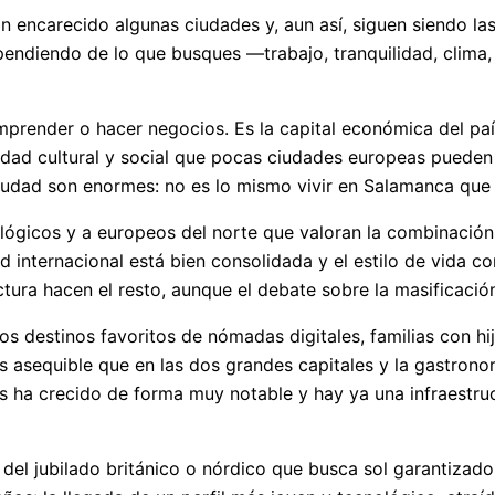
 encarecido algunas ciudades y, aun así, siguen siendo las
pendiendo de lo que busques —trabajo, tranquilidad, clima
emprender o hacer negocios. Es la capital económica del paí
d cultural y social que pocas ciudades europeas pueden ig
ciudad son enormes: no es lo mismo vivir en Salamanca que e
ológicos y a europeos del norte que valoran la combinació
 internacional está bien consolidada y el estilo de vida c
itectura hacen el resto, aunque el debate sobre la masificaci
s destinos favoritos de nómadas digitales, familias con hi
más asequible que en las dos grandes capitales y la gastro
s ha crecido de forma muy notable y hay ya una infraestruc
o del jubilado británico o nórdico que busca sol garantiza