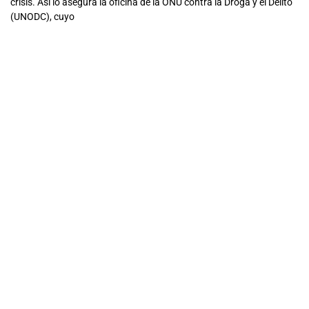
crisis. Así lo asegura la oficina de la ONU contra la Droga y el Delito
(UNODC), cuyo