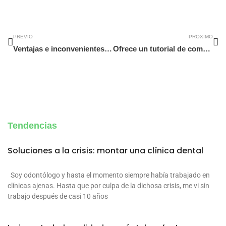
Ant
Si
PREVIO
PROXIMO
Ventajas e inconvenientes de comprar un coche de segunda mano
Ofrece un tutorial de compra en tu tienda online
Tendencias
Soluciones a la crisis: montar una clínica dental
Soy odontólogo y hasta el momento siempre había trabajado en
clínicas ajenas. Hasta que por culpa de la dichosa crisis, me vi sin
trabajo después de casi 10 años