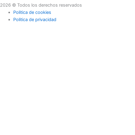
2026 © Todos los derechos reservados
Politica de cookies
Politica de privacidad
Asesoramiento
Consejos
Servicios
Empresas
Asesoramiento
Consejos
Servicios
Empresas