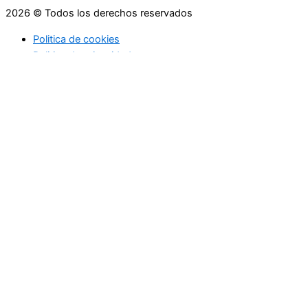
2026 © Todos los derechos reservados
Politica de cookies
Politica de privacidad
Asesoramiento
Consejos
Servicios
Empresas
Asesoramiento
Consejos
Servicios
Empresas