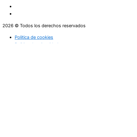
2026 © Todos los derechos reservados
Politica de cookies
Politica de privacidad
Asesoramiento
Consejos
Servicios
Empresas
Asesoramiento
Consejos