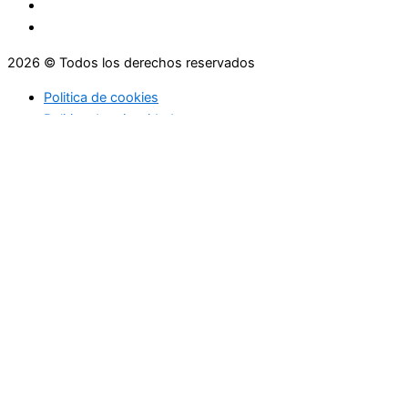
2026 © Todos los derechos reservados
Politica de cookies
Politica de privacidad
Asesoramiento
Consejos
Servicios
Empresas
Asesoramiento
Consejos