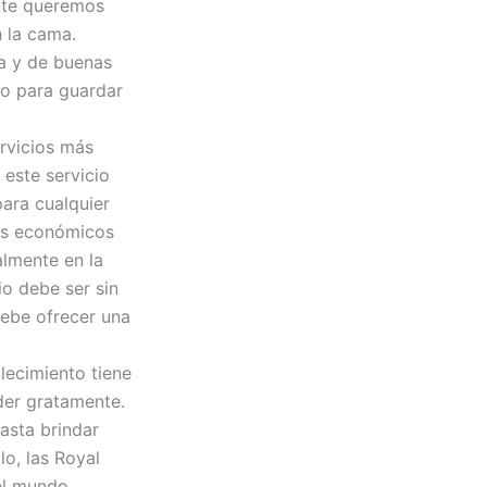
nte queremos
n la cama.
ca y de buenas
jo para guardar
ervicios más
 este servicio
ara cualquier
les económicos
almente en la
io debe ser sin
ebe ofrecer una
lecimiento tiene
der gratamente.
asta brindar
lo, las Royal
el mundo