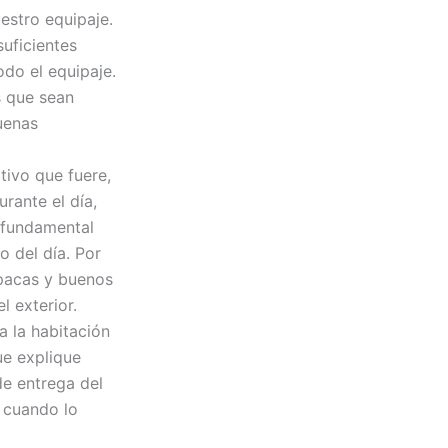
estro equipaje.
uficientes
do el equipaje.
s que sean
uenas
tivo que fuere,
rante el día,
s fundamental
o del día. Por
opacas y buenos
l exterior.
a la habitación
ue explique
de entrega del
 cuando lo