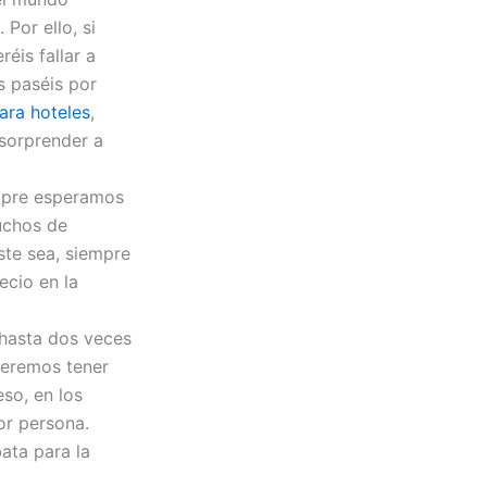
Por ello, si
éis fallar a
s paséis por
ara hoteles
,
sorprender a
empre esperamos
uchos de
ste sea, siempre
ecio en la
hasta dos veces
ueremos tener
eso, en los
or persona.
ata para la