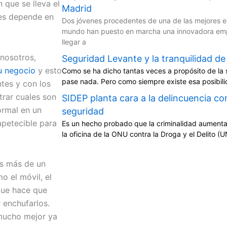
n que se lleva el
Madrid
les depende en
Dos jóvenes procedentes de una de las mejores es
mundo han puesto en marcha una innovadora empr
llegar a
 nosotros,
Seguridad Levante y la tranquilidad de
u negocio
y esto
Como se ha dicho tantas veces a propósito de la 
pase nada. Pero como siempre existe esa posibili
ntes y con los
trar cuales son
SIDEP planta cara a la delincuencia c
ormal en un
seguridad
apetecible para
Es un hecho probado que la criminalidad aumenta 
la oficina de la ONU contra la Droga y el Delito 
os más de un
o el móvil, el
o que hace que
 enchufarlos.
mucho mejor ya