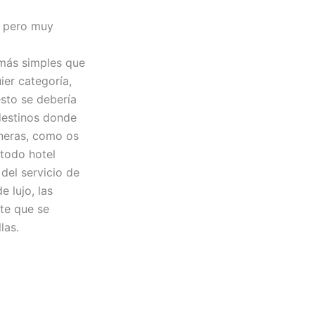
e pero muy
 más simples que
er categoría,
esto se debería
destinos donde
aneras, como os
 todo hotel
del servicio de
e lujo, las
nte que se
las.