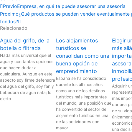
Ant
Siguiente
Previo
Empresa, en qué te puede asesorar una asesoría
Proximo
¿Qué productos se pueden vender eventualmente 
fondos?
Relacionado
Agua del grifo, de la
Los alojamientos
Elegir u
botella o filtrada
turísticos se
más allá
Nada más universal que el
consolidan como una
importa
agua y con tantas opciones
buena opción de
asesora
que hacen dudar a
emprendimiento
inmobili
cualquiera. Aunque en este
España se ha consolidado
profesi
aspecto soy firme defensora
durante los últimos años
Adquirir u
del agua del grifo, soy fan y
como uno de los destinos
represent
bebedora de agua nata; lo
turísticos más importantes
más impor
cierto
del mundo, una posición que
dar una pe
ha convertido al sector del
de su vida
alojamiento turístico en una
únicament
de las actividades con
económica
mayor
una decis