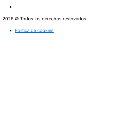
2026 © Todos los derechos reservados
Politica de cookies
Politica de privacidad
Asesoramiento
Consejos
Servicios
Empresas
Asesoramiento
Consejos
Servicios