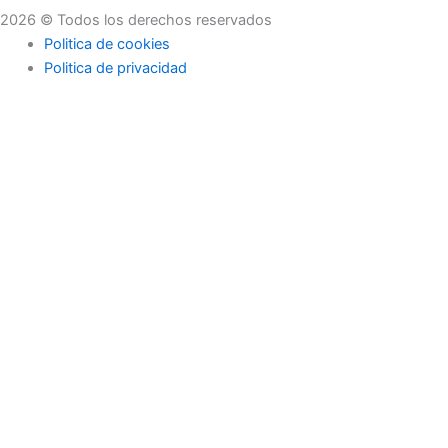
2026 © Todos los derechos reservados
Politica de cookies
Politica de privacidad
Asesoramiento
Consejos
Servicios
Empresas
Asesoramiento
Consejos
Servicios
Empresas