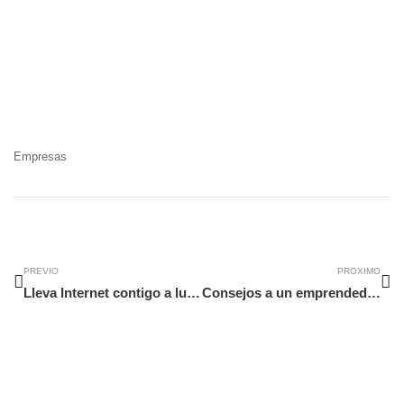
Empresas
Ant
Si
PREVIO
PROXIMO
Lleva Internet contigo a lugares sin cobertura
Consejos a un emprendedor para ahorrar