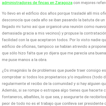
administradores de fincas en Zaragoza
con mejores refer
Yo llevo en el edificio dos años porque trasladé allí mis o
desconocía que cada año se iban pasando la batuta de un i
llegado mi turno así que organicé una reunión como nuevo
demasiada gracia a mis vecinos) y propuse la contratació
facilidad con la que aceptaron todos. Por lo visto nadie qu
edificio de oficinas, tampoco se habían atrevido a proponer
que sólo hizo falta que yo dijera que me parecía una buen
me puse manos a la obra.
¿Os imagináis la de problemas que puede traer consigo ese
comprobar si todos los propietarios y/o inquilinos (tod
regularmente el recibo de la comunidad y si hay alguien q
Además, si se rompe o estropea algo tienes que hacerte ca
fontaneros, albañiles, lo que sea, y asegurarte de recibirlo
peor de todo no es el trabajo que conlleva ser presidente 