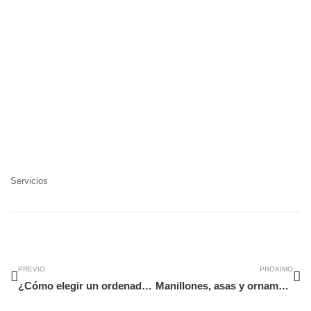
Servicios
Ant
Si
PREVIO
PROXIMO
¿Cómo elegir un ordenador para tu hijo?
Manillones, asas y ornamentos para muebles.