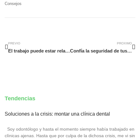
Consejos
Ant
Si
PREVIO
PROXIMO
El trabajo puede estar relacionado con la aparición de varices
Confía la seguridad de tus embarcaciones a Balsamar
Tendencias
Soluciones a la crisis: montar una clínica dental
Soy odontólogo y hasta el momento siempre había trabajado en
clínicas ajenas. Hasta que por culpa de la dichosa crisis, me vi sin