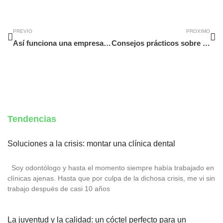
Ant
Si
PREVIO
PROXIMO
Así funciona una empresa de mantenimiento de piscinas
Consejos prácticos sobre cómo empacar tu vida y mudarte a otra ciudad
Tendencias
Soluciones a la crisis: montar una clínica dental
Soy odontólogo y hasta el momento siempre había trabajado en
clínicas ajenas. Hasta que por culpa de la dichosa crisis, me vi sin
trabajo después de casi 10 años
La juventud y la calidad: un cóctel perfecto para un