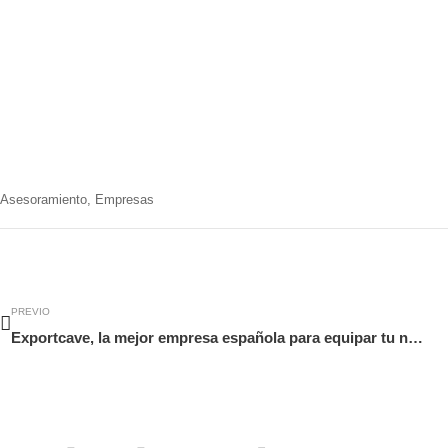
Asesoramiento
,
Empresas
Ant
PREVIO
Exportcave, la mejor empresa española para equipar tu negocio de hostelería