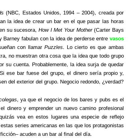
ds
(NBC, Estados Unidos, 1994 – 2004), creada por
n la idea de crear un bar en el que pasar las horas
e en su sucesora,
How I Met Your Mother
(Carter Bays
 Barney fabulan con la idea de perderse entre
vasos
e sueñan con llamar
Puzzles
. Lo cierto es que ambas
tra, no muestran otra cosa que la idea que todo grupo
or su cuenta. Probablemente, la idea surja de quedar
Si ese bar fuese del grupo, el dinero sería propio y,
sen del exterior del grupo. Negocio redondo, ¿verdad?
colegas
, ya que el negocio de los bares y pubs es el
ir el dinero y emprender un nuevo camino profesional
uizás vea en estos lugares una especie de reflejo
 estas series americanas en las que los protagonistas
icción– acuden a un bar al final del día.