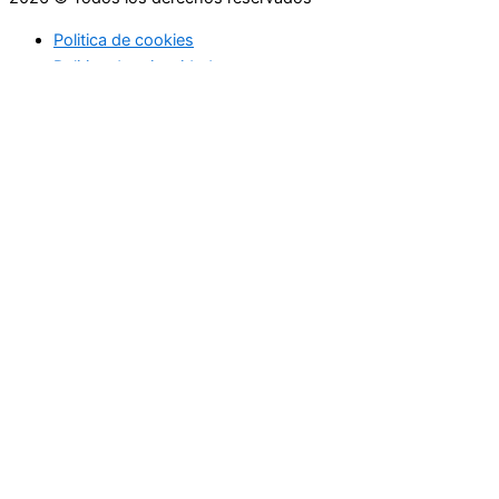
Politica de cookies
Politica de privacidad
Asesoramiento
Consejos
Servicios
Empresas
Asesoramiento
Consejos
Servicios
Empresas
Asesoramiento