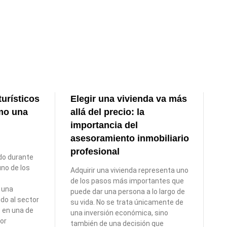
turísticos
Elegir una vivienda va más
mo una
allá del precio: la
importancia del
asesoramiento inmobiliario
profesional
do durante
no de los
Adquirir una vivienda representa uno
s
de los pasos más importantes que
 una
puede dar una persona a lo largo de
do al sector
su vida. No se trata únicamente de
o en una de
una inversión económica, sino
or
también de una decisión que