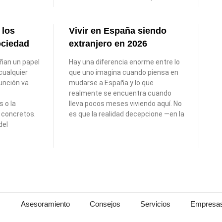
 los
Vivir en España siendo
ociedad
extranjero en 2026
an un papel
Hay una diferencia enorme entre lo
cualquier
que uno imagina cuando piensa en
unción va
mudarse a España y lo que
realmente se encuentra cuando
s o la
lleva pocos meses viviendo aquí. No
s concretos.
es que la realidad decepcione —en la
del
Asesoramiento
Consejos
Servicios
Empresa