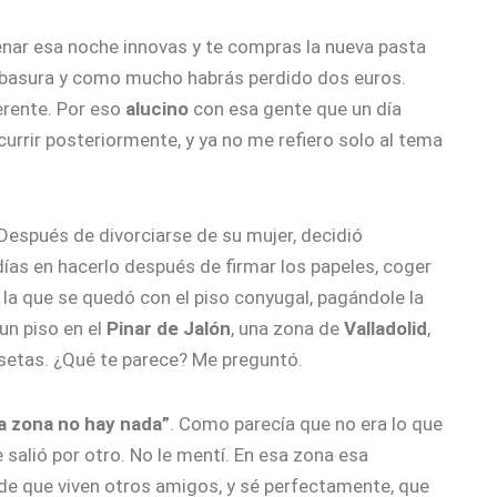
enar esa noche innovas y te compras la nueva pasta
 la basura y como mucho habrás perdido dos euros.
rente. Por eso
alucino
con esa gente que un día
urrir posteriormente, y ya no me refiero solo al tema
espués de divorciarse de su mujer, decidió
as en hacerlo después de firmar los papeles, coger
la la que se quedó con el piso conyugal, pagándole la
un piso en el
Pinar de Jalón
, una zona de
Valladolid
,
esetas. ¿Qué te parece? Me preguntó.
a zona no hay nada”
. Como parecía que no era lo que
e salió por otro. No le mentí. En esa zona esa
 de que viven otros amigos, y sé perfectamente, que