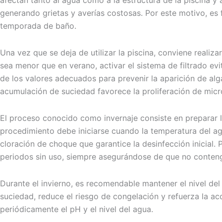
afectan tanto al agua como a la estructura de la piscina 
generando grietas y averías costosas. Por este motivo, es
temporada de baño.
Una vez que se deja de utilizar la piscina, conviene reali
sea menor que en verano, activar el sistema de filtrado evi
de los valores adecuados para prevenir la aparición de alga
acumulación de suciedad favorece la proliferación de micro
El proceso conocido como invernaje consiste en preparar la
procedimiento debe iniciarse cuando la temperatura del agu
cloración de choque que garantice la desinfección inicial.
periodos sin uso, siempre asegurándose de que no conteng
Durante el invierno, es recomendable mantener el nivel del 
suciedad, reduce el riesgo de congelación y refuerza la a
periódicamente el pH y el nivel del agua.