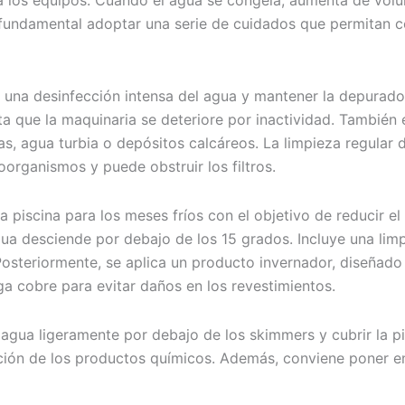
y a los equipos. Cuando el agua se congela, aumenta de vol
 fundamental adoptar una serie de cuidados que permitan co
zar una desinfección intensa del agua y mantener la depura
ta que la maquinaria se deteriore por inactividad. También 
s, agua turbia o depósitos calcáreos. La limpieza regular d
organismos y puede obstruir los filtros.
 piscina para los meses fríos con el objetivo de reducir el
a desciende por debajo de los 15 grados. Incluye una limpie
 Posteriormente, se aplica un producto invernador, diseñad
a cobre para evitar daños en los revestimientos.
agua ligeramente por debajo de los skimmers y cubrir la pis
cción de los productos químicos. Además, conviene poner e