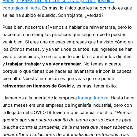
ERtes, ni ERES, ni cierres de sus trabajos por posibles
contagios ni nada
. Es más, lo único que les ha ocurrido es que
se les ha subido el sueldo. Sonrrojante, ¿verdad?
Pues bien, nosotros sí vamos a hablar de reinventarse, pero lo
hacemos con ejemplos prácticos que seguro que te pueden
venir bien. Si eres una de esas empresas que ha visto cómo en
los últimos meses, y ya van unos cuantos, tus ingresos se han
visto disminuidos, lo único que te queda es apretar los dientes
y
trabajar, trabajar y volver a trabajar
. No temas a caerte,
porque lo que tienes que hacer es levantarte e ir con la cabeza
bien alta. Nuestra intención es que veas que se puede
reinventar en tiempos de Covid
y, es más, tener éxito.
Llamamos a la puerta de la empresa
Indago Innova
. Hasta hace
unos meses era una empresa de ingeniería industrial, pero con
la llegada del COVID-19 tuvieron que cambiar su chip.
“Hemos
querido aportar nuestro granito de arena con soluciones para
la lucha contra la pandemia, de la manera que mejor sabemos,
desarrollando soluciones de automatización enfocadas a las